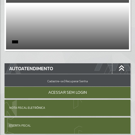
EVENTOS
Por favor, aguarde...
PÁGINAS
Por favor, aguarde...
GALERIAS
AUTOATENDIMENTO
Por favor, aguarde...
Cadastre-se
|
Recuperar Senha
ACESSAR SEM LOGIN
NOTA FISCAL ELETRÔNICA
ESCRITA FISCAL