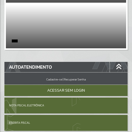
EVENTOS
Por favor, aguarde...
PÁGINAS
Por favor, aguarde...
GALERIAS
AUTOATENDIMENTO
Por favor, aguarde...
Cadastre-se
|
Recuperar Senha
ACESSAR SEM LOGIN
NOTA FISCAL ELETRÔNICA
ESCRITA FISCAL