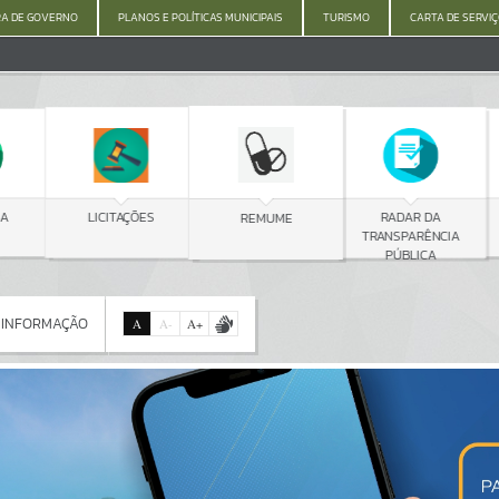
A DE GOVERNO
PLANOS E POLÍTICAS MUNICIPAIS
TURISMO
CARTA DE SERVI
C
LICITAÇÕES
RADAR DA
REMUME
TRANSPARÊNCIA
PÚBLICA
 INFORMAÇÃO
A
A
-
A
+
 INFORMAÇÃO
Por favor, aguarde...