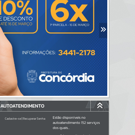
AUTOATENDIMENTO
Estão disponíveis no
Cadastre-se
|
Recuperar Senha
autoatendimento
152
serviços
dos quais...