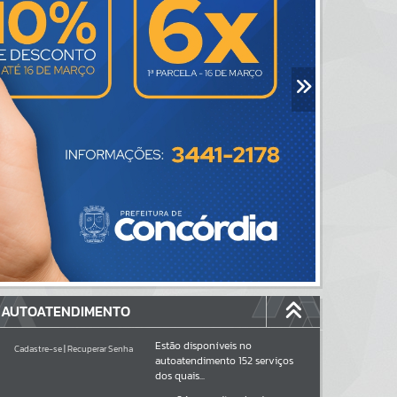
AUTOATENDIMENTO
Estão disponíveis no
Cadastre-se
|
Recuperar Senha
autoatendimento
152
serviços
dos quais...