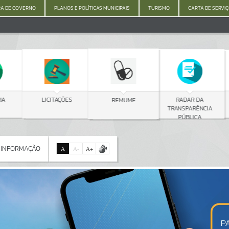
A DE GOVERNO
PLANOS E POLÍTICAS MUNICIPAIS
TURISMO
CARTA DE SERVI
C
LICITAÇÕES
RADAR DA
REMUME
TRANSPARÊNCIA
PÚBLICA
 INFORMAÇÃO
A
A
-
A
+
 INFORMAÇÃO
Por favor, aguarde...