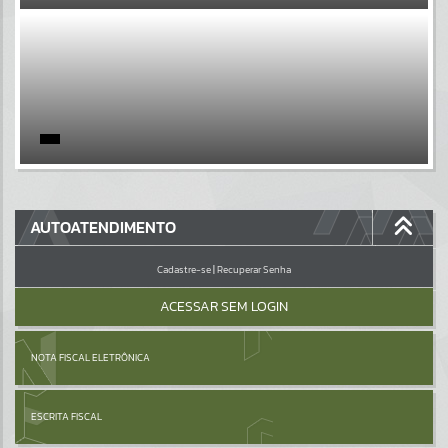
EVENTOS
Por favor, aguarde...
PÁGINAS
Por favor, aguarde...
GALERIAS
AUTOATENDIMENTO
Por favor, aguarde...
Cadastre-se
|
Recuperar Senha
ACESSAR SEM LOGIN
NOTA FISCAL ELETRÔNICA
ESCRITA FISCAL