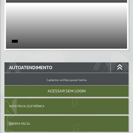
EVENTOS
Por favor, aguarde...
PÁGINAS
Por favor, aguarde...
GALERIAS
AUTOATENDIMENTO
Por favor, aguarde...
Cadastre-se
|
Recuperar Senha
ACESSAR SEM LOGIN
NOTA FISCAL ELETRÔNICA
ESCRITA FISCAL