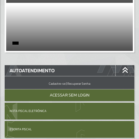
EVENTOS
Por favor, aguarde...
PÁGINAS
Por favor, aguarde...
GALERIAS
AUTOATENDIMENTO
Por favor, aguarde...
Cadastre-se
|
Recuperar Senha
ACESSAR SEM LOGIN
NOTA FISCAL ELETRÔNICA
ESCRITA FISCAL