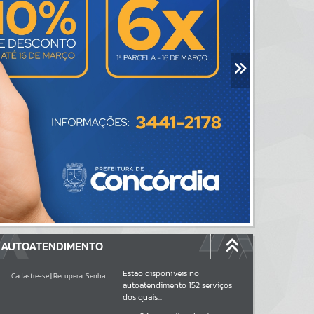
AUTOATENDIMENTO
Estão disponíveis no
Cadastre-se
|
Recuperar Senha
autoatendimento
152
serviços
dos quais...