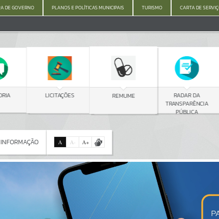
A DE GOVERNO
PLANOS E POLÍTICAS MUNICIPAIS
TURISMO
CARTA DE SERVI
C
LICITAÇÕES
RADAR DA
REMUME
TRANSPARÊNCIA
PÚBLICA
 INFORMAÇÃO
A
A
-
A
+
 INFORMAÇÃO
Por favor, aguarde...