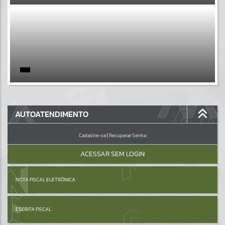
EVENTOS
Por favor, aguarde...
PÁGINAS
Por favor, aguarde...
GALERIAS
AUTOATENDIMENTO
Por favor, aguarde...
Cadastre-se
|
Recuperar Senha
ACESSAR SEM LOGIN
NOTA FISCAL ELETRÔNICA
ESCRITA FISCAL