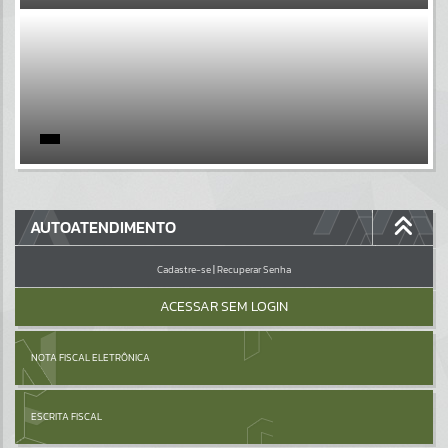
EVENTOS
Por favor, aguarde...
PÁGINAS
Por favor, aguarde...
GALERIAS
AUTOATENDIMENTO
Por favor, aguarde...
Cadastre-se
|
Recuperar Senha
ACESSAR SEM LOGIN
NOTA FISCAL ELETRÔNICA
ESCRITA FISCAL