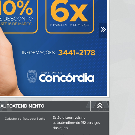
AUTOATENDIMENTO
Estão disponíveis no
Cadastre-se
|
Recuperar Senha
autoatendimento
152
serviços
dos quais...