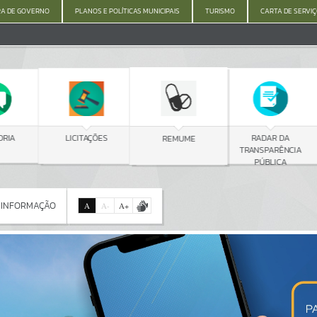
A DE GOVERNO
PLANOS E POLÍTICAS MUNICIPAIS
TURISMO
CARTA DE SERVI
C
LICITAÇÕES
RADAR DA
REMUME
TRANSPARÊNCIA
PÚBLICA
 INFORMAÇÃO
A
A
-
A
+
 INFORMAÇÃO
Por favor, aguarde...