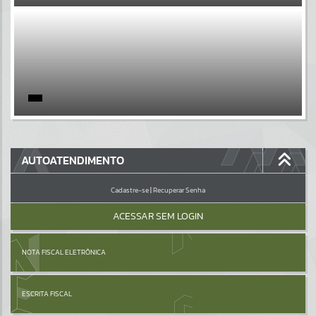
EVENTOS
Por favor, aguarde...
PÁGINAS
Por favor, aguarde...
GALERIAS
AUTOATENDIMENTO
Por favor, aguarde...
Cadastre-se
|
Recuperar Senha
ACESSAR SEM LOGIN
NOTA FISCAL ELETRÔNICA
ESCRITA FISCAL