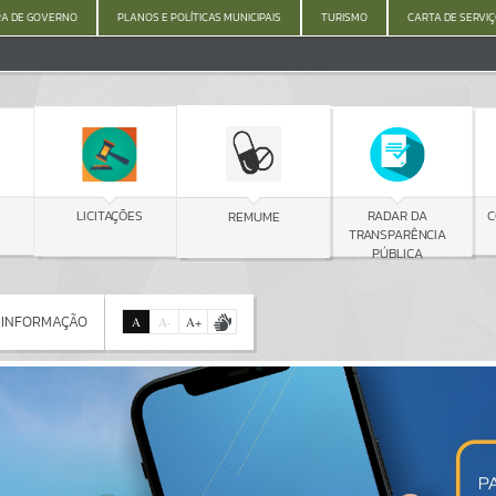
A DE GOVERNO
PLANOS E POLÍTICAS MUNICIPAIS
TURISMO
CARTA DE SERVI
C
LICITAÇÕES
RADAR DA
REMUME
TRANSPARÊNCIA
PÚBLICA
 INFORMAÇÃO
A
A
-
A
+
 INFORMAÇÃO
Por favor, aguarde...