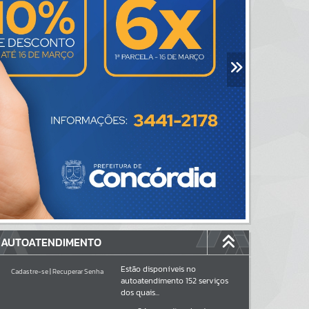
AUTOATENDIMENTO
Estão disponíveis no
Cadastre-se
|
Recuperar Senha
autoatendimento
152
serviços
dos quais...