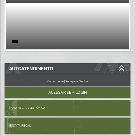
EVENTOS
Por favor, aguarde...
PÁGINAS
Por favor, aguarde...
GALERIAS
AUTOATENDIMENTO
Por favor, aguarde...
Cadastre-se
|
Recuperar Senha
ACESSAR SEM LOGIN
NOTA FISCAL ELETRÔNICA
ESCRITA FISCAL