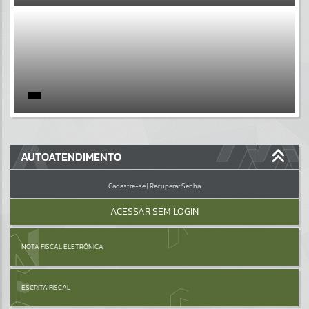
EVENTOS
Por favor, aguarde...
PÁGINAS
Por favor, aguarde...
GALERIAS
AUTOATENDIMENTO
Por favor, aguarde...
Cadastre-se
|
Recuperar Senha
ACESSAR SEM LOGIN
NOTA FISCAL ELETRÔNICA
ESCRITA FISCAL