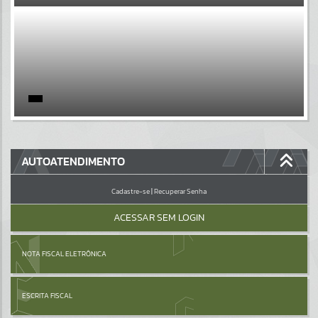
EVENTOS
Por favor, aguarde...
PÁGINAS
Por favor, aguarde...
GALERIAS
AUTOATENDIMENTO
Por favor, aguarde...
Cadastre-se
|
Recuperar Senha
ACESSAR SEM LOGIN
NOTA FISCAL ELETRÔNICA
ESCRITA FISCAL