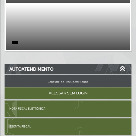
EVENTOS
Por favor, aguarde...
PÁGINAS
Por favor, aguarde...
GALERIAS
AUTOATENDIMENTO
Por favor, aguarde...
Cadastre-se
|
Recuperar Senha
ACESSAR SEM LOGIN
NOTA FISCAL ELETRÔNICA
ESCRITA FISCAL