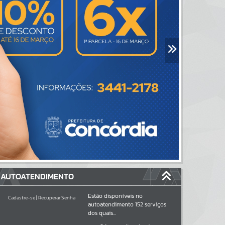
AUTOATENDIMENTO
Estão disponíveis no
Cadastre-se
|
Recuperar Senha
autoatendimento
152
serviços
dos quais...