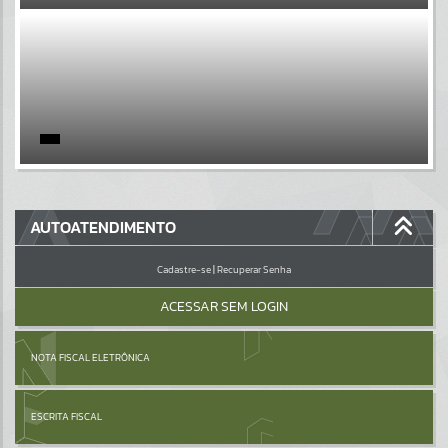
EVENTOS
Por favor, aguarde...
PÁGINAS
Por favor, aguarde...
GALERIAS
AUTOATENDIMENTO
Por favor, aguarde...
Cadastre-se
|
Recuperar Senha
ACESSAR SEM LOGIN
NOTA FISCAL ELETRÔNICA
ESCRITA FISCAL