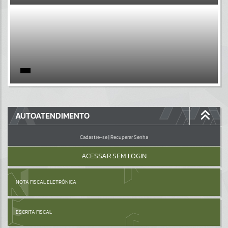
EVENTOS
Por favor, aguarde...
PÁGINAS
Por favor, aguarde...
GALERIAS
AUTOATENDIMENTO
Por favor, aguarde...
Cadastre-se
|
Recuperar Senha
ACESSAR SEM LOGIN
NOTA FISCAL ELETRÔNICA
ESCRITA FISCAL