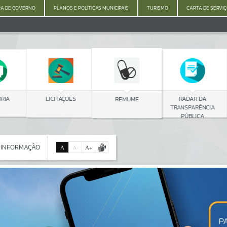
A DE GOVERNO
PLANOS E POLÍTICAS MUNICIPAIS
TURISMO
CARTA DE SERVI
C
LICITAÇÕES
RADAR DA
REMUME
TRANSPARÊNCIA
PÚBLICA
 INFORMAÇÃO
A
A
-
A
+
 INFORMAÇÃO
Por favor, aguarde...