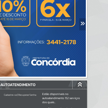
AUTOATENDIMENTO
Estão disponíveis no
Cadastre-se
|
Recuperar Senha
autoatendimento
152
serviços
dos quais...