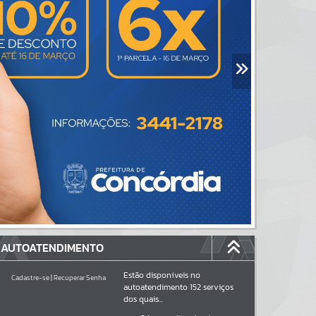
AUTOATENDIMENTO
Estão disponíveis no
Cadastre-se
|
Recuperar Senha
autoatendimento
152
serviços
dos quais...