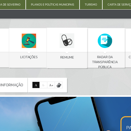
A DE GOVERNO
PLANOS E POLÍTICAS MUNICIPAIS
TURISMO
CARTA DE SERVI
C
LICITAÇÕES
RADAR DA
REMUME
TRANSPARÊNCIA
PÚBLICA
 INFORMAÇÃO
A
A
-
A
+
 INFORMAÇÃO
Por favor, aguarde...