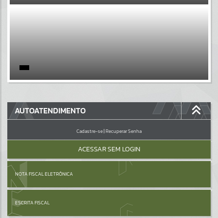
EVENTOS
Por favor, aguarde...
PÁGINAS
Por favor, aguarde...
GALERIAS
AUTOATENDIMENTO
Por favor, aguarde...
Cadastre-se
|
Recuperar Senha
ACESSAR SEM LOGIN
NOTA FISCAL ELETRÔNICA
ESCRITA FISCAL