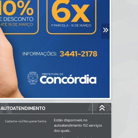
AUTOATENDIMENTO
Estão disponíveis no
Cadastre-se
|
Recuperar Senha
autoatendimento
152
serviços
dos quais...