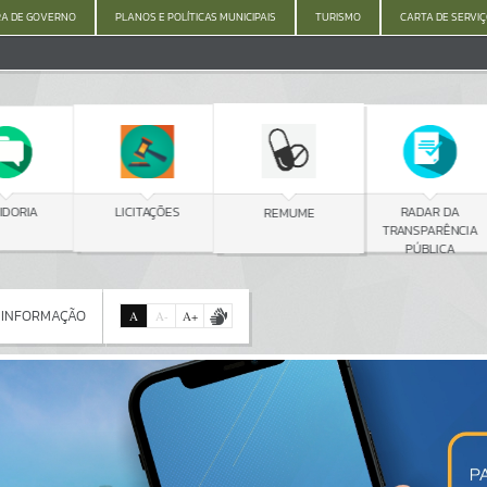
A DE GOVERNO
PLANOS E POLÍTICAS MUNICIPAIS
TURISMO
CARTA DE SERVI
C
LICITAÇÕES
RADAR DA
REMUME
TRANSPARÊNCIA
PÚBLICA
 INFORMAÇÃO
A
A
-
A
+
 INFORMAÇÃO
Por favor, aguarde...