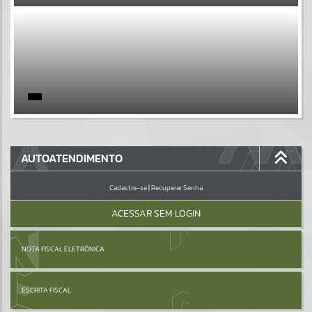
EVENTOS
Por favor, aguarde...
PÁGINAS
Por favor, aguarde...
GALERIAS
AUTOATENDIMENTO
Por favor, aguarde...
Cadastre-se
|
Recuperar Senha
ACESSAR SEM LOGIN
NOTA FISCAL ELETRÔNICA
ESCRITA FISCAL