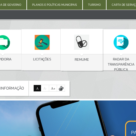
A DE GOVERNO
PLANOS E POLÍTICAS MUNICIPAIS
TURISMO
CARTA DE SERVI
C
LICITAÇÕES
RADAR DA
REMUME
TRANSPARÊNCIA
PÚBLICA
 INFORMAÇÃO
A
A
-
A
+
 INFORMAÇÃO
Por favor, aguarde...