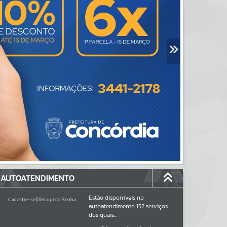
AUTOATENDIMENTO
Estão disponíveis no
Cadastre-se
|
Recuperar Senha
autoatendimento
152
serviços
dos quais...