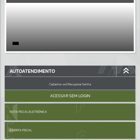
EVENTOS
Por favor, aguarde...
PÁGINAS
Por favor, aguarde...
GALERIAS
AUTOATENDIMENTO
Por favor, aguarde...
Cadastre-se
|
Recuperar Senha
ACESSAR SEM LOGIN
NOTA FISCAL ELETRÔNICA
ESCRITA FISCAL