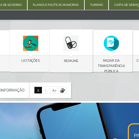
A DE GOVERNO
PLANOS E POLÍTICAS MUNICIPAIS
TURISMO
CARTA DE SERVI
C
LICITAÇÕES
RADAR DA
REMUME
TRANSPARÊNCIA
PÚBLICA
 INFORMAÇÃO
A
A
-
A
+
 INFORMAÇÃO
Por favor, aguarde...