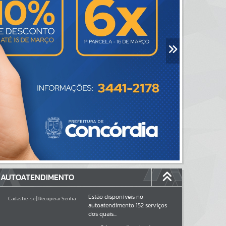
AUTOATENDIMENTO
Estão disponíveis no
Cadastre-se
|
Recuperar Senha
autoatendimento
152
serviços
dos quais...