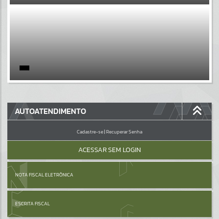
EVENTOS
Por favor, aguarde...
PÁGINAS
Por favor, aguarde...
GALERIAS
AUTOATENDIMENTO
Por favor, aguarde...
Cadastre-se
|
Recuperar Senha
ACESSAR SEM LOGIN
NOTA FISCAL ELETRÔNICA
ESCRITA FISCAL