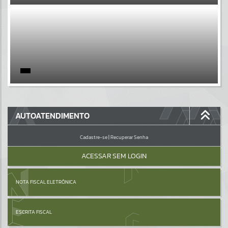
EVENTOS
Por favor, aguarde...
PÁGINAS
Por favor, aguarde...
GALERIAS
AUTOATENDIMENTO
Por favor, aguarde...
Cadastre-se
|
Recuperar Senha
ACESSAR SEM LOGIN
NOTA FISCAL ELETRÔNICA
ESCRITA FISCAL