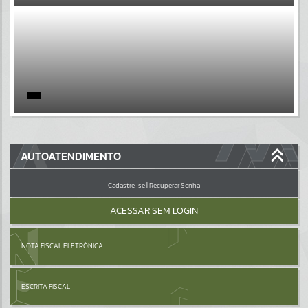
EVENTOS
Por favor, aguarde...
PÁGINAS
Por favor, aguarde...
GALERIAS
AUTOATENDIMENTO
Por favor, aguarde...
Cadastre-se
|
Recuperar Senha
ACESSAR SEM LOGIN
NOTA FISCAL ELETRÔNICA
ESCRITA FISCAL