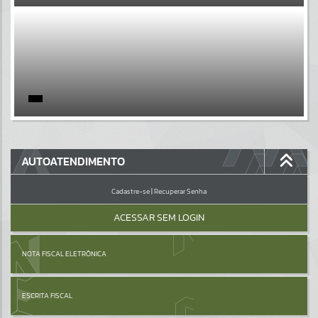
EVENTOS
Por favor, aguarde...
PÁGINAS
Por favor, aguarde...
GALERIAS
AUTOATENDIMENTO
Por favor, aguarde...
Cadastre-se
|
Recuperar Senha
ACESSAR SEM LOGIN
NOTA FISCAL ELETRÔNICA
ESCRITA FISCAL