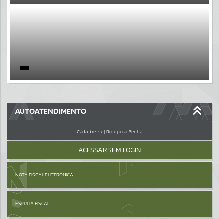
EVENTOS
Por favor, aguarde...
PÁGINAS
Por favor, aguarde...
GALERIAS
AUTOATENDIMENTO
Por favor, aguarde...
Cadastre-se
|
Recuperar Senha
ACESSAR SEM LOGIN
NOTA FISCAL ELETRÔNICA
ESCRITA FISCAL