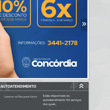
AUTOATENDIMENTO
Estão disponíveis no
Cadastre-se
|
Recuperar Senha
autoatendimento
152
serviços
dos quais...