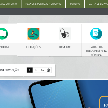
A DE GOVERNO
PLANOS E POLÍTICAS MUNICIPAIS
TURISMO
CARTA DE SERVI
C
LICITAÇÕES
RADAR DA
REMUME
TRANSPARÊNCIA
PÚBLICA
 INFORMAÇÃO
A
A
-
A
+
 INFORMAÇÃO
Por favor, aguarde...