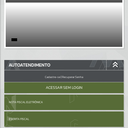
EVENTOS
Por favor, aguarde...
PÁGINAS
Por favor, aguarde...
GALERIAS
AUTOATENDIMENTO
Por favor, aguarde...
Cadastre-se
|
Recuperar Senha
ACESSAR SEM LOGIN
NOTA FISCAL ELETRÔNICA
ESCRITA FISCAL