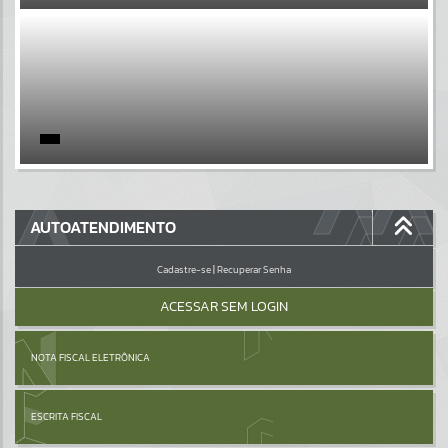
EVENTOS
Por favor, aguarde...
PÁGINAS
Por favor, aguarde...
GALERIAS
AUTOATENDIMENTO
Por favor, aguarde...
Cadastre-se
|
Recuperar Senha
ACESSAR SEM LOGIN
NOTA FISCAL ELETRÔNICA
ESCRITA FISCAL