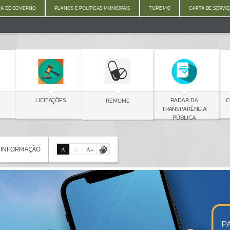
A DE GOVERNO
PLANOS E POLÍTICAS MUNICIPAIS
TURISMO
CARTA DE SERVI
C
LICITAÇÕES
RADAR DA
REMUME
TRANSPARÊNCIA
PÚBLICA
 INFORMAÇÃO
A
A
-
A
+
 INFORMAÇÃO
Por favor, aguarde...