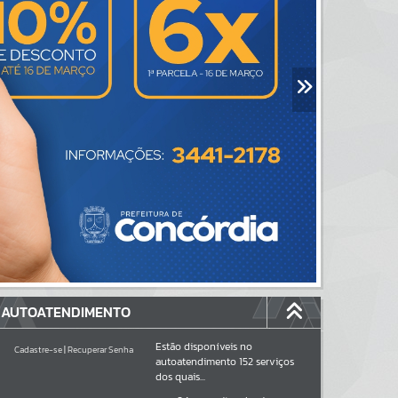
AUTOATENDIMENTO
Estão disponíveis no
Cadastre-se
|
Recuperar Senha
autoatendimento
152
serviços
dos quais...