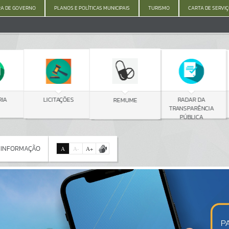
A DE GOVERNO
PLANOS E POLÍTICAS MUNICIPAIS
TURISMO
CARTA DE SERVI
C
LICITAÇÕES
RADAR DA
REMUME
TRANSPARÊNCIA
PÚBLICA
 INFORMAÇÃO
A
A
-
A
+
 INFORMAÇÃO
Por favor, aguarde...