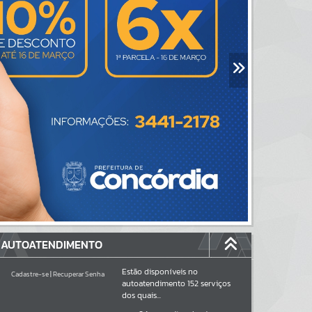
AUTOATENDIMENTO
Estão disponíveis no
Cadastre-se
|
Recuperar Senha
autoatendimento
152
serviços
dos quais...