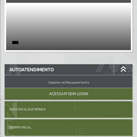
EVENTOS
Por favor, aguarde...
PÁGINAS
Por favor, aguarde...
GALERIAS
AUTOATENDIMENTO
Por favor, aguarde...
Cadastre-se
|
Recuperar Senha
ACESSAR SEM LOGIN
NOTA FISCAL ELETRÔNICA
ESCRITA FISCAL