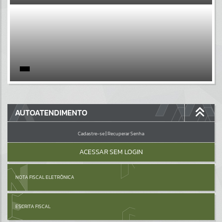
EVENTOS
Por favor, aguarde...
PÁGINAS
Por favor, aguarde...
GALERIAS
AUTOATENDIMENTO
Por favor, aguarde...
Cadastre-se
|
Recuperar Senha
ACESSAR SEM LOGIN
NOTA FISCAL ELETRÔNICA
ESCRITA FISCAL