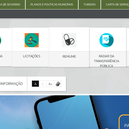
A DE GOVERNO
PLANOS E POLÍTICAS MUNICIPAIS
TURISMO
CARTA DE SERVI
C
LICITAÇÕES
RADAR DA
REMUME
TRANSPARÊNCIA
PÚBLICA
 INFORMAÇÃO
A
A
-
A
+
 INFORMAÇÃO
Por favor, aguarde...