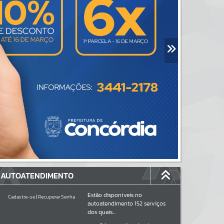
AUTOATENDIMENTO
Estão disponíveis no
Cadastre-se
|
Recuperar Senha
autoatendimento
152
serviços
dos quais...