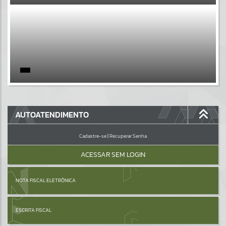
EVENTOS
Por favor, aguarde...
PÁGINAS
Por favor, aguarde...
GALERIAS
AUTOATENDIMENTO
Por favor, aguarde...
Cadastre-se
|
Recuperar Senha
ACESSAR SEM LOGIN
NOTA FISCAL ELETRÔNICA
ESCRITA FISCAL