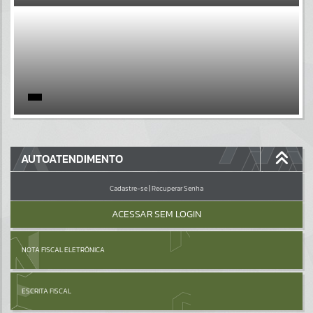
EVENTOS
Por favor, aguarde...
PÁGINAS
Por favor, aguarde...
GALERIAS
AUTOATENDIMENTO
Por favor, aguarde...
Cadastre-se
|
Recuperar Senha
ACESSAR SEM LOGIN
NOTA FISCAL ELETRÔNICA
ESCRITA FISCAL