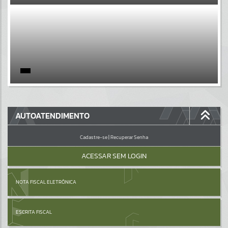
EVENTOS
Por favor, aguarde...
PÁGINAS
Por favor, aguarde...
GALERIAS
AUTOATENDIMENTO
Por favor, aguarde...
Cadastre-se
|
Recuperar Senha
ACESSAR SEM LOGIN
NOTA FISCAL ELETRÔNICA
ESCRITA FISCAL