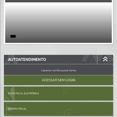
EVENTOS
Por favor, aguarde...
PÁGINAS
Por favor, aguarde...
GALERIAS
AUTOATENDIMENTO
Por favor, aguarde...
Cadastre-se
|
Recuperar Senha
ACESSAR SEM LOGIN
NOTA FISCAL ELETRÔNICA
ESCRITA FISCAL