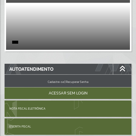
EVENTOS
Por favor, aguarde...
PÁGINAS
Por favor, aguarde...
GALERIAS
AUTOATENDIMENTO
Por favor, aguarde...
Cadastre-se
|
Recuperar Senha
ACESSAR SEM LOGIN
NOTA FISCAL ELETRÔNICA
ESCRITA FISCAL