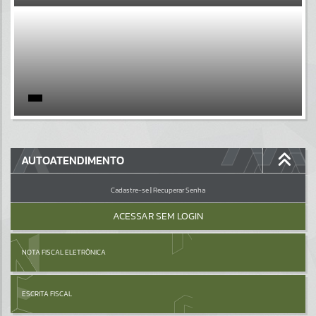
EVENTOS
Por favor, aguarde...
PÁGINAS
Por favor, aguarde...
GALERIAS
AUTOATENDIMENTO
Por favor, aguarde...
Cadastre-se
|
Recuperar Senha
ACESSAR SEM LOGIN
NOTA FISCAL ELETRÔNICA
ESCRITA FISCAL