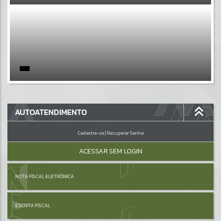
EVENTOS
Por favor, aguarde...
PÁGINAS
Por favor, aguarde...
GALERIAS
AUTOATENDIMENTO
Por favor, aguarde...
Cadastre-se
|
Recuperar Senha
ACESSAR SEM LOGIN
NOTA FISCAL ELETRÔNICA
ESCRITA FISCAL