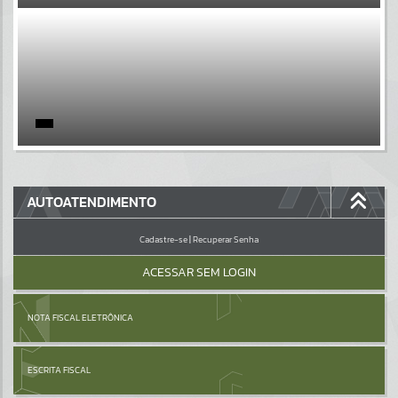
EVENTOS
Por favor, aguarde...
PÁGINAS
Por favor, aguarde...
GALERIAS
AUTOATENDIMENTO
Por favor, aguarde...
Cadastre-se
|
Recuperar Senha
ACESSAR SEM LOGIN
NOTA FISCAL ELETRÔNICA
ESCRITA FISCAL