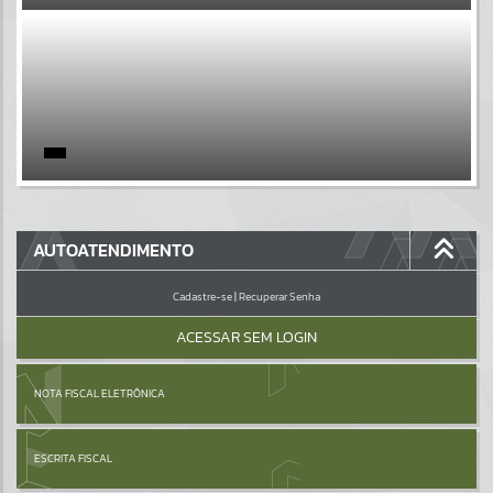
EVENTOS
Por favor, aguarde...
PÁGINAS
Por favor, aguarde...
GALERIAS
AUTOATENDIMENTO
Por favor, aguarde...
Cadastre-se
|
Recuperar Senha
ACESSAR SEM LOGIN
NOTA FISCAL ELETRÔNICA
ESCRITA FISCAL